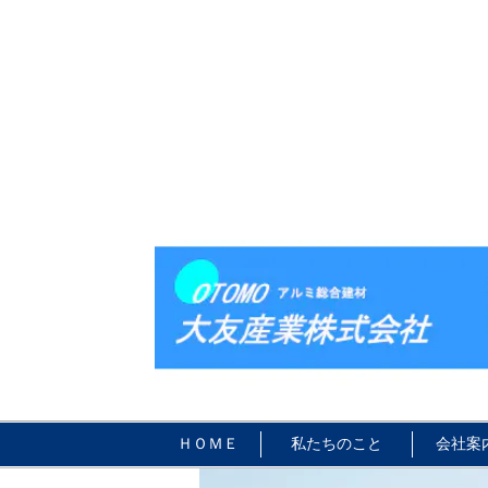
ＨＯＭＥ
私たちのこと
会社案